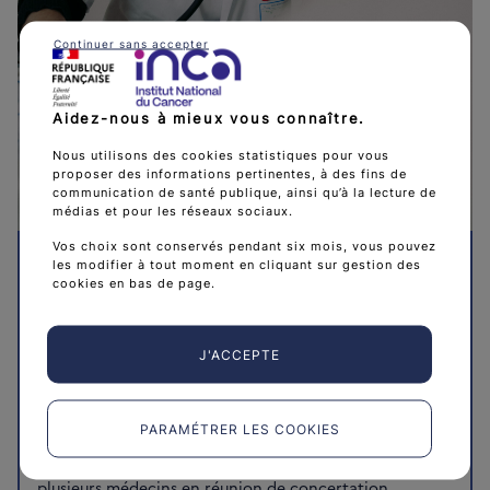
Continuer sans accepter
Aidez-nous à mieux vous connaître.
Nous utilisons des cookies statistiques pour vous
proposer des informations pertinentes, à des fins de
communication de santé publique, ainsi qu’à la lecture de
médias et pour les réseaux sociaux.
Vos choix sont conservés pendant six mois, vous pouvez
les modifier à tout moment en cliquant sur gestion des
cookies en bas de page.
Traitements
Les traitements des cancers du foie
J'ACCEPTE
Les principaux traitements des cancers du foie sont
l'ablation partielle, la greffe de foie, la destruction
PARAMÉTRER LES COOKIES
tumorale à travers la peau et la chimiothérapie. Le
choix du traitement le plus adapté est discuté par
plusieurs médecins en réunion de concertation