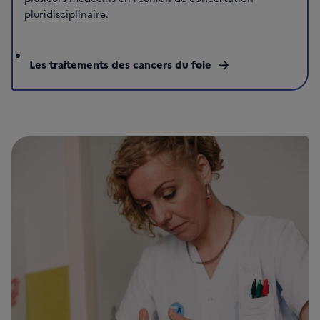
pluridisciplinaire.
Les traitements des cancers du foie
arrow_forward