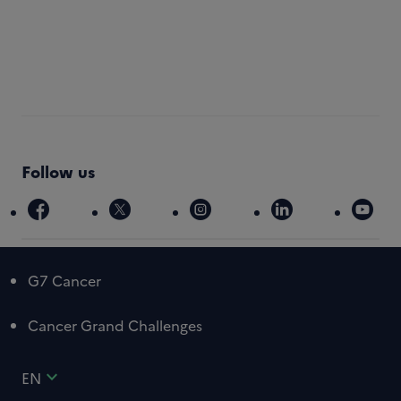
Follow us
facebook
x
instagram
linkedin
you
G7 Cancer
Cancer Grand Challenges
expand_more
EN