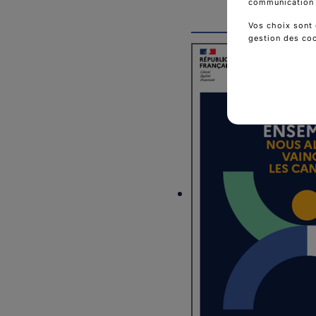
communication d
Vos choix sont 
gestion des co