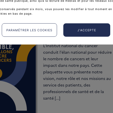
e santé publique, ainsi qu’à la lecture de médias et pour les réseaux so
conservés pendant six mois, vous pouvez les modifier à tout moment en 
okies en bas de page.
Plaquette de l'Institut
PARAMÉTRER LES COOKIES
J'ACCEPTE
national du cancer
L'Institut national du cancer
conduit l'élan national pour réduire
le nombre de cancers et leur
impact dans notre pays. Cette
plaquette vous présente notre
vision, notre rôle et nos missions au
service des patients, des
professionnels de santé et de la
santé [...]