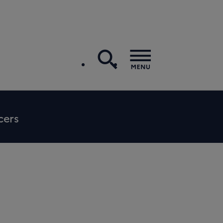
search
Menu
cers