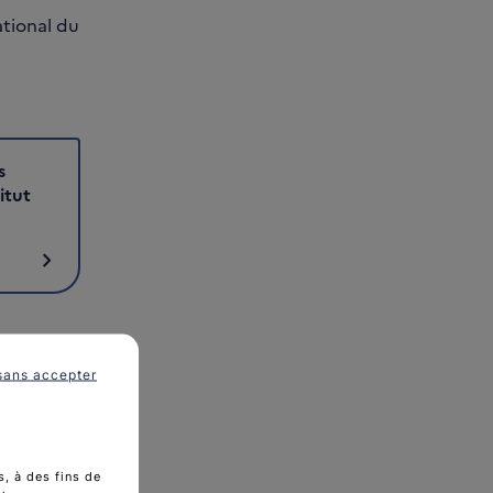
ational du
s
itut
chevron_right
sans accepter
, à des fins de