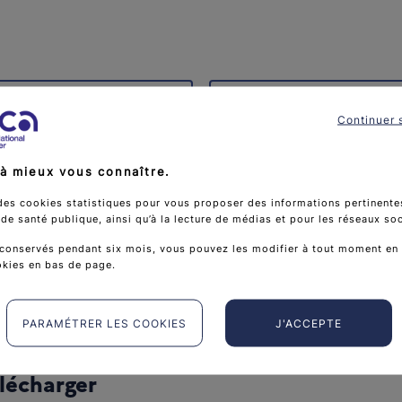
re national
Le pilotage de la stratégi
Continuer 
chevron_right
à mieux vous connaître.
cement de la stratégie
Le déploiement régional
des cookies statistiques pour vous proposer des informations pertinentes
e santé publique, ainsi qu’à la lecture de médias et pour les réseaux so
chevron_right
conservés pendant six mois, vous pouvez les modifier à tout moment en 
okies en bas de page.
PARAMÉTRER LES COOKIES
J'ACCEPTE
lécharger