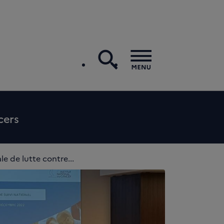
search
Menu
cers
e de lutte contre...