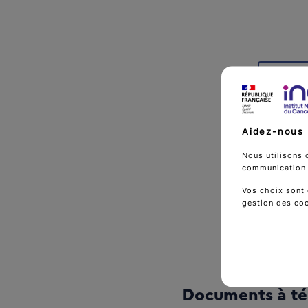
Le cad
Aidez-nous 
L'avan
Nous utilisons 
communication d
Vos choix sont 
gestion des co
Documents à té