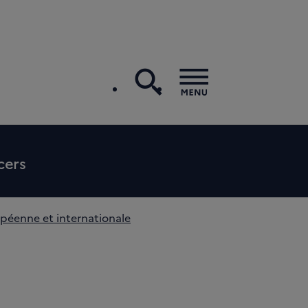
search
Menu
cers
péenne et internationale