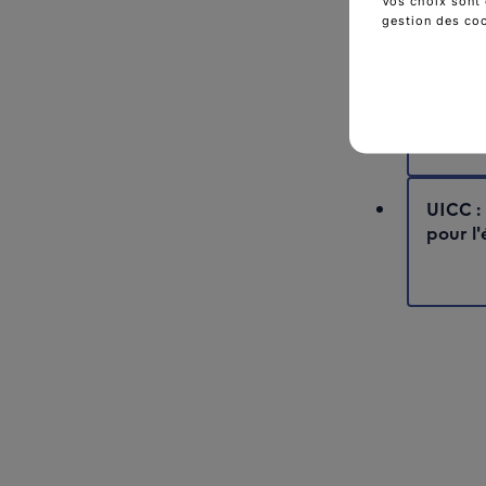
Vos choix sont 
gestion des co
G7 Canc
in the 
cancer
UICC :
pour l'